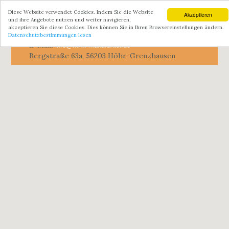
Diese Website verwendet Cookies. Indem Sie die Website
Toggle
Akzeptieren
und ihre Angebote nutzen und weiter navigieren,
navigatio
akzeptieren Sie diese Cookies. Dies können Sie in Ihren Browsereinstellungen ändern.
0151 648 343 81
Mobil:
Datenschutzbestimmungen lesen
info@mhw-manufaktur.de
E-Mail:
Bergstraße 63a, 56203 Höhr-Grenzhausen